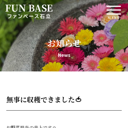
MENU
お知らせ
News
無事に収穫できました🍅
お野菜担当の井上です☺️